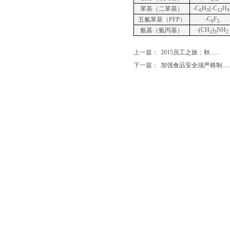
-C
H
(-C
H
苯基（二苯基）
6
5
12
9
-C
F
五氟苯基（
PFP
）
6
5
-(CH
)
NH
氨基（氨丙基）
2
3
2
上一篇：
2015员工之旅：秋......
下一篇：
加强食品安全须严格制.....