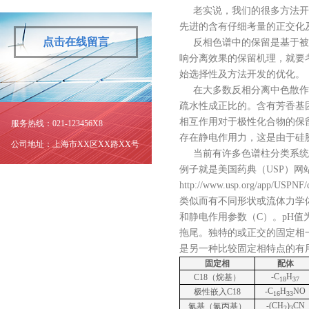
老实说，我们的很多方法开
先进的含有仔细考量的正交化及
点击在线留言
反相色谱中的保留是基于被
响分离效果的保留机理，就要
始选择性及方法开发的优化。
在大多数反相分离中色散作
疏水性成正比的。含有芳香基
相互作用对于极性化合物的保
服务热线：021-123456X8
存在静电作用力，这是由于硅
公司地址：上海市XX区XX路XX号
当前有许多色谱柱分类系统
例子就是美国药典（
USP
）网
http://www.usp.org/app/USPNF
类似而有不同形状或流体力学
和静电作用参数（
C
）。
pH
值
拖尾。独特的或正交的固定相
是另一种比较固定相特点的有
固定相
配体
-C
H
C18
（烷基）
18
37
-C
H
NO
极性嵌入
C18
16
33
-(CH
)
CN
氰基（氰丙基）
2
3